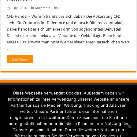
8. Juli 2016
Allgemein
0
CFD Handel – Worum handelt es sich dabei? Die Abkürzung CFD
steht für Contracts for Difference (auf deutsch Differenzkontrakte).
Dabei handelt es sich um eine Form von sogenonnten Derivaten.
Dies ist eine sehr spekulative Variante der Geldanlage. Beim Kauf
eines CFD’s erwirbt man nicht wie bei Aktien einen tatsächlichen Wert
…
Read More »
Diese Webseite verwendet Cookies. Außerdem geben wir
Seiten
Informationen zu Ihrer Verwendung unserer Website an unsere
Partner für soziale Medien, Werbung, Tracking und Analysen
Kontakt
weiter. Unsere Partner führen diese Informationen
möglicherweise mit weiteren Daten zusammen, die Sie ihnen
Datenschutzerklärung
bereitgestellt haben oder die sie im Rahmen Ihrer Nutzung der
Impressum
Dienste gesammelt haben. Durch die weitere Nutzung der
Webseite stimmen Sie der Verwendung von Cookies zu.