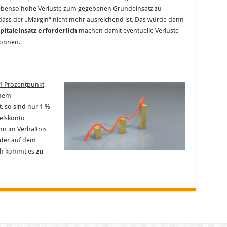
ebenso hohe Verluste zum gegebenen Grundeinsatz zu
dass der „Margin“ nicht mehr ausreichend ist. Das würde dann
pitaleinsatz erforderlich
machen damit eventuelle Verluste
können.
 1 Prozentpunkt
inem
 so sind nur 1 %
elskonto
nn im Verhältnis
 der auf dem
ch kommt es
zu