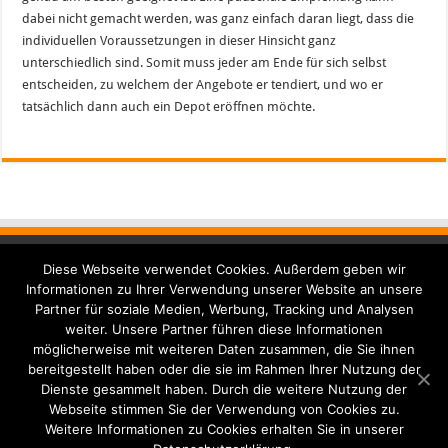
dabei nicht gemacht werden, was ganz einfach daran liegt, dass die
individuellen Voraussetzungen in dieser Hinsicht ganz
unterschiedlich sind. Somit muss jeder am Ende für sich selbst
entscheiden, zu welchem der Angebote er tendiert, und wo er
tatsächlich dann auch ein Depot eröffnen möchte.
Diese Webseite verwendet Cookies. Außerdem geben wir
Seiten
Informationen zu Ihrer Verwendung unserer Website an unsere
Partner für soziale Medien, Werbung, Tracking und Analysen
Kontakt
weiter. Unsere Partner führen diese Informationen
möglicherweise mit weiteren Daten zusammen, die Sie ihnen
Datenschutzerklärung
bereitgestellt haben oder die sie im Rahmen Ihrer Nutzung der
Impressum
Dienste gesammelt haben. Durch die weitere Nutzung der
Webseite stimmen Sie der Verwendung von Cookies zu.
Weitere Informationen zu Cookies erhalten Sie in unserer